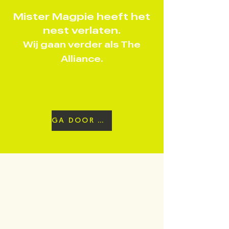
Mister Magpie heeft het
nest verlaten.
Wij gaan verder als
The
Alliance.
GA DOOR NAAR THE ALLIANCE